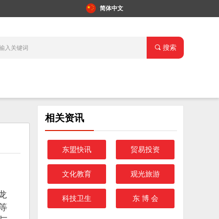
简体中文
끠
搜索
相关资讯
东盟快讯
贸易投资
文化教育
观光旅游
龙
科技卫生
东 博 会
等