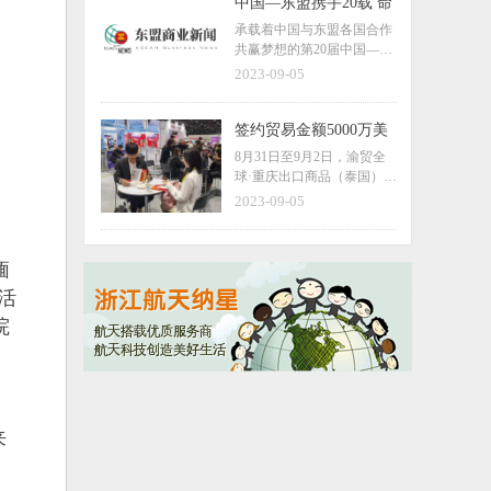
成。
中国—东盟携手20载 命
运与共创未来
承载着中国与东盟各国合作
共赢梦想的第20届中国—东
盟博览会（简称东博会）将
2023-09-05
于9月16日至19日在南宁举
行。中国和东盟各国领导人
将站在新起点上共商合作大
签约贸易金额5000万美
计，推动双边合作迈上更高
元 “渝贸全球”品牌展首
8月31日至9月2日，渝贸全
台阶。
进东盟
球·重庆出口商品（泰国）展
览会在曼谷诗丽吉王后国家
2023-09-05
会议中心举办，这是“渝贸
全球”品牌展首次走进东
盟。
缅
活
院
，
来