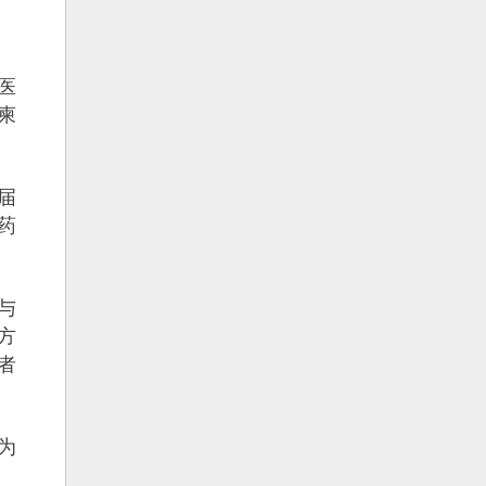
医
柬
届
药
与
方
者
为