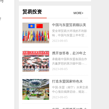
与
贸易投资
MORE+
带
中国与东盟贸易额以美
元计同比微降，如何看
受全球贸易大环境的不利影
待？
响，中国与东盟上半年贸易
额以美元计同比微降，受到
2023-09-05
关注。据海关总署数据显
示，2023年上半年，中国与
东盟贸易总值3.08万亿元，
携开放答卷，赴20年之
同比增长5.4%，占中国外贸
约
承载着中国和东盟各国合作
总值的15.3%。
共赢梦想的第20届中国—东
盟博览会、中国—东盟商务
2023-09-05
与投资峰会（简称东博会和
峰会）将于9月16日至19日
在广西南宁市举行。中国和
打造东盟国家特色水
东盟各国领导人将站在新起
果“南宁渠道”，广西水
中国-东盟（南宁）水果交易
点上共商合作大计，推动双
果将远销海外！
中心项目揭牌启动，规划占
方合作迈上更高台阶。
地面积约711亩，总投资预
2023-09-05
计16亿元人民币，分两期建
设，预计2027年年底全部建