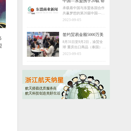
成。
中国—东盟携手20载 命
运与共创未来
承载着中国与东盟各国合作
共赢梦想的第20届中国—东
盟博览会（简称东博会）将
2023-09-05
于9月16日至19日在南宁举
行。中国和东盟各国领导人
将站在新起点上共商合作大
签约贸易金额5000万美
多
计，推动双边合作迈上更高
元 “渝贸全球”品牌展首
8月31日至9月2日，渝贸全
台阶。
盟
进东盟
球·重庆出口商品（泰国）展
览会在曼谷诗丽吉王后国家
2023-09-05
会议中心举办，这是“渝贸
全球”品牌展首次走进东
盟。