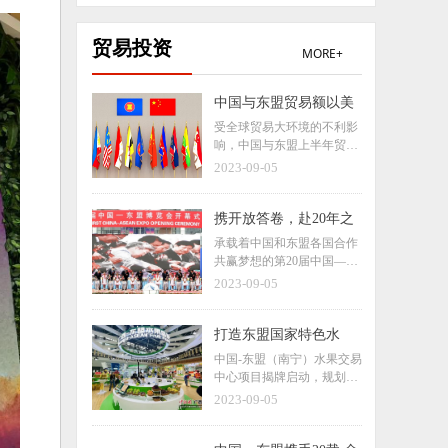
贸易投资
MORE+
中国与东盟贸易额以美
元计同比微降，如何看
受全球贸易大环境的不利影
待？
响，中国与东盟上半年贸易
额以美元计同比微降，受到
2023-09-05
关注。据海关总署数据显
示，2023年上半年，中国与
东盟贸易总值3.08万亿元，
携开放答卷，赴20年之
同比增长5.4%，占中国外贸
约
承载着中国和东盟各国合作
总值的15.3%。
共赢梦想的第20届中国—东
盟博览会、中国—东盟商务
2023-09-05
与投资峰会（简称东博会和
峰会）将于9月16日至19日
在广西南宁市举行。中国和
打造东盟国家特色水
东盟各国领导人将站在新起
果“南宁渠道”，广西水
中国-东盟（南宁）水果交易
点上共商合作大计，推动双
果将远销海外！
中心项目揭牌启动，规划占
方合作迈上更高台阶。
地面积约711亩，总投资预
2023-09-05
计16亿元人民币，分两期建
设，预计2027年年底全部建