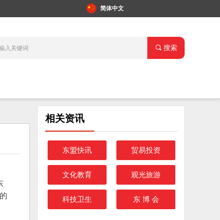
简体中文
끠
搜索
相关资讯
东盟快讯
贸易投资
文化教育
观光旅游
东
的
科技卫生
东 博 会